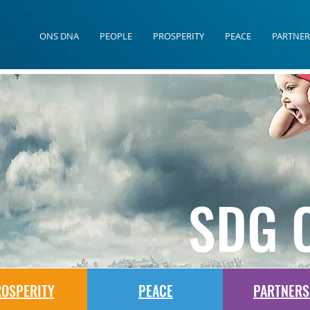
ONS DNA
PEOPLE
PROSPERITY
PEACE
PARTNER
SDG 
OSPERITY
PEACE
PARTNERS