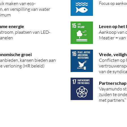
uik maken van eco-
Focus op aanko
 en verspilling van water
nimum
ame energie
Leven op het 
stroom, plaatsen van LED-
Aankoop van d
panelen
Meatier = van
onomische groei
Vrede, veilig
anbieden, kansen bieden aan
Conflicten op 
e verloning (HR beleid)
vertrouwenspe
van de syndica
Partnerschap 
Vayamundo str
zuiden te onde
met partners.”