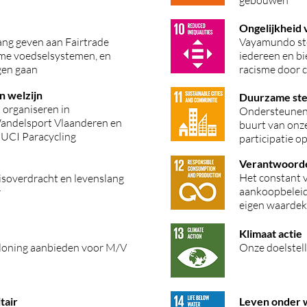
gebouwen
Ongelijkheid
ang geven aan Fairtrade
Vayamundo ste
me voedselsystemen, en
iedereen en bi
egen gaan
racisme door 
n welzijn
Duurzame st
organiseren in
Ondersteunen 
andelsport Vlaanderen en
buurt van onze
 UCI Paracycling
participatie o
Verantwoorde
Het constant 
isoverdracht en levenslang
aankoopbelei
r
eigen waarde
Klimaat actie
rloning aanbieden voor M/V
Onze doelstell
tair
Leven onder 