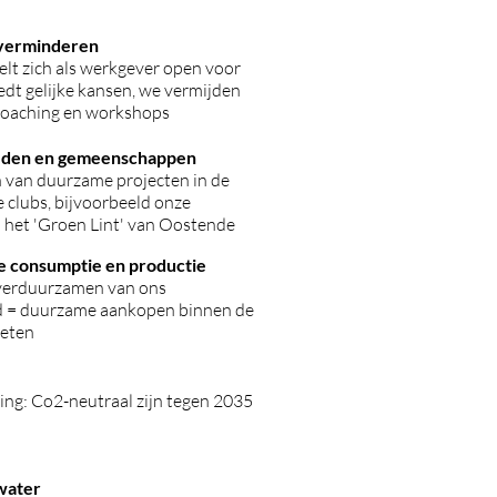
 verminderen
lt zich als werkgever open voor
edt gelijke kansen, we vermijden
coaching en workshops
eden en gemeenschappen
van duurzame projecten in de
 clubs, bijvoorbeeld onze
p het 'Groen Lint' van Oostende
 consumptie en productie
verduurzamen van ons
d = duurzame aankopen binnen de
keten
ing: Co2-neutraal zijn tegen 2035
water