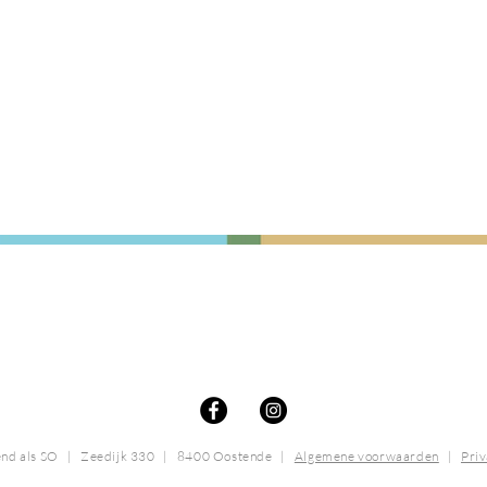
nd als SO | Zeedijk 330 | 8400 Oostende
|
Algemene voorwaarden
|
Priv