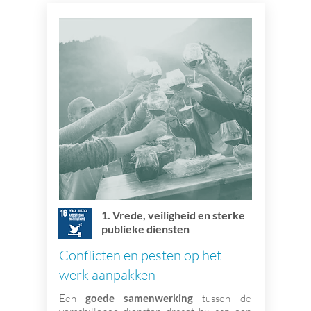
1. Vrede, veiligheid en sterke
publieke diensten
Conflicten en pesten op het
werk aanpakken
Een
goede samenwerking
tussen de