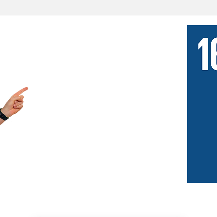
"Het belang van een
vertrouwenspersoon in elke
club is niet te onder-
schatten.
Werknemers moéten een
aanspreekpunt hebben"
- Hans Legein -
Verantwoordelijke animatie én vertrouwenspersoon
in Vayamundo Oostende